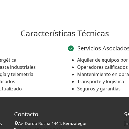
Características Técnicas
Servicios Asociado
ergética
Alquiler de equipos por
sta industriales
Operadores calificados 
ía y telemetría
Mantenimiento en obra
ficados
Transporte y logística
ctualizado
Seguros y garantías
Contacto
S
s
In
Av. Dardo Rocha 1444, Berazategui