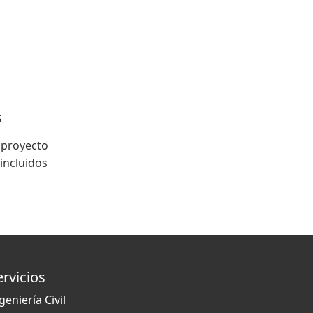
s
 proyecto
incluidos
ervicios
geniería Civil