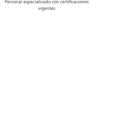
Personal especializado con certificaciones
vigentes
25-80 ton
30-60 m
2.5-10 ton