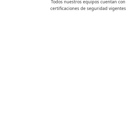
Todos nuestros equipos cuentan con
certificaciones de seguridad vigentes
20-40 ton
4x4
D6-D8
18-24 m³